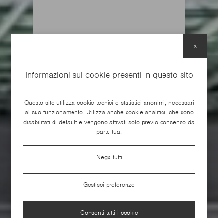
x
Informazioni sui cookie presenti in questo sito
Questo sito utilizza cookie tecnici e statistici anonimi, necessari
al suo funzionamento. Utilizza anche cookie analitici, che sono
disabilitati di default e vengono attivati solo previo consenso da
parte tua.
Nega tutti
Nicolis Academy
Gestisci preferenze
La tua porta sul mondo del lavoro
Consenti tutti i cookie