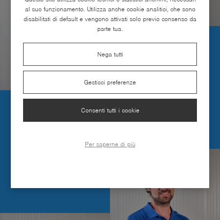
al suo funzionamento. Utilizza anche cookie analitici, che sono
disabilitati di default e vengono attivati solo previo consenso da
parte tua.
Nega tutti
PIETRO NICOLIS
Area operativa
Gestisci preferenze
Consenti tutti i cookie
Per saperne di più
DANIELE SEMBENINI
Tecnico Caposquadra