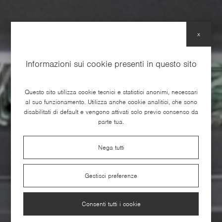
x
Informazioni sui cookie presenti in questo sito
Questo sito utilizza cookie tecnici e statistici anonimi, necessari
al suo funzionamento. Utilizza anche cookie analitici, che sono
disabilitati di default e vengono attivati solo previo consenso da
parte tua.
Nega tutti
Welfare aziendale
Gestisci preferenze
Consenti tutti i cookie